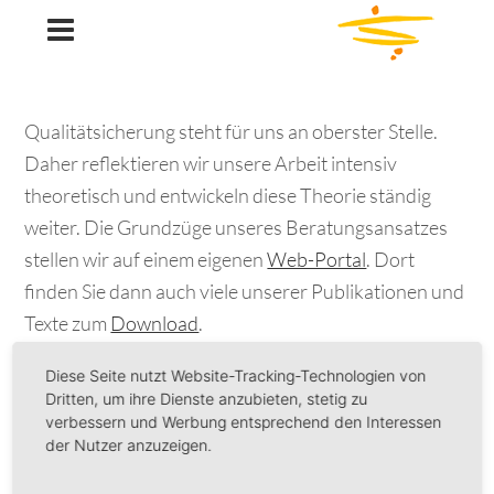
Ulrike Wolski
Qualitätsicherung steht für uns an oberster Stelle.
Daher reflektieren wir unsere Arbeit intensiv
theoretisch und entwickeln diese Theorie ständig
weiter. Die Grundzüge unseres Beratungsansatzes
stellen wir auf einem eigenen
Web-Portal
. Dort
finden Sie dann auch viele unserer Publikationen und
Texte zum
Download
.
Diese Seite nutzt Website-Tracking-Technologien von
Comments are closed, but
trackbacks
and pingbacks
Dritten, um ihre Dienste anzubieten, stetig zu
are open.
verbessern und Werbung entsprechend den Interessen
der Nutzer anzuzeigen.