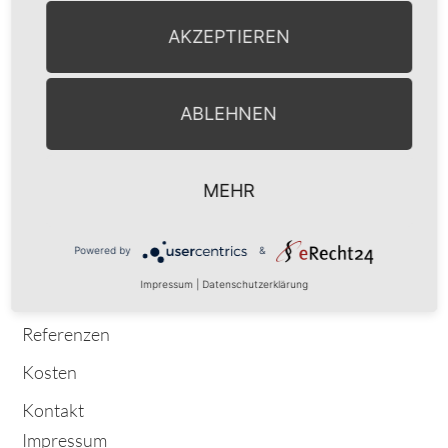
AKZEPTIEREN
Willkommen
Über mich
ABLEHNEN
Meine Angebote
Einzeltherapie
Coaching
MEHR
Persönlichkeitsentwicklung für Beratende
Powered by
&
Supervision
Impressum
|
Datenschutzerklärung
Netzwerk
Referenzen
Kosten
Kontakt
Impressum