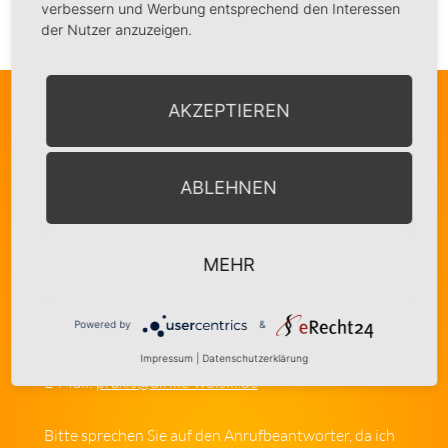
verbessern und Werbung entsprechend den Interessen
der Nutzer anzuzeigen.
So finden Sie mich:
AKZEPTIEREN
Dipl.-Psych. Ulrike Wolski
ABLEHNEN
Lärchenstr. 24, 82152 Krailling
MEHR
Kontakt:
Powered by
&
Telefon: 089 – 85 60 17 77
Impressum
|
Datenschutzerklärung
E-Mail:
praxis@ulrike-wolski.de
Bitte sprechen Sie auf den Anrufbeantworter, da ich