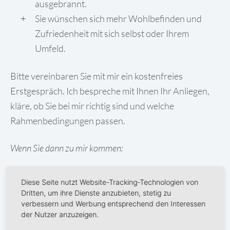
ausgebrannt.
Sie wünschen sich mehr Wohlbefinden und
Zufriedenheit mit sich selbst oder Ihrem
Umfeld.
Bitte vereinbaren Sie mit mir ein kostenfreies
Erstgespräch. Ich bespreche mit Ihnen Ihr Anliegen,
kläre, ob Sie bei mir richtig sind und welche
Rahmenbedingungen passen.
Wenn Sie dann zu mir kommen:
wird auch gemeinsam gelacht
Diese Seite nutzt Website-Tracking-Technologien von
wird viel ausprobiert
Dritten, um ihre Dienste anzubieten, stetig zu
verbessern und Werbung entsprechend den Interessen
wird genau beschrieben
der Nutzer anzuzeigen.
wird intensiv gedacht und gefühlt