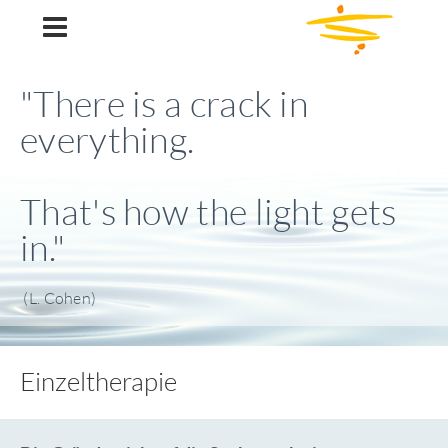
Ulrike Wolski
"There is a crack in
everything.
That's how the light gets
in."
(L. Cohen)
Einzeltherapie